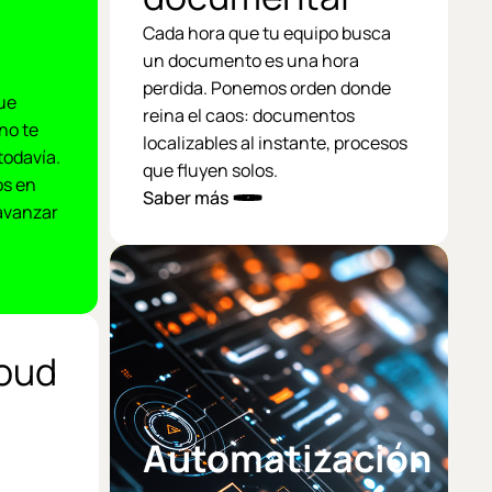
Cada hora que tu equipo busca
un documento es una hora
perdida. Ponemos orden donde
ue
reina el caos: documentos
no te
localizables al instante, procesos
todavía.
que fluyen solos.
os en
Saber más
avanzar
loud
Automatización