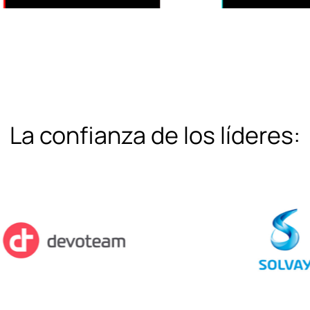
the
next
section
La confianza de los líderes: