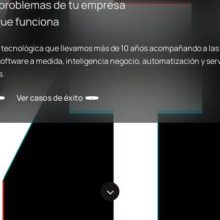
 problemas de tu empresa
que funciona
tecnológica que llevamos más de 10 años acompañando a las
 software a medida, inteligencia negocio, automatización y ser
s.
Ver casos de éxito
Navigate
to