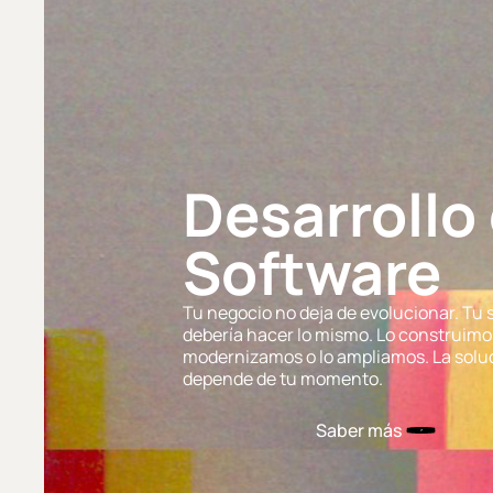
Desarrollo
Software
Tu negocio no deja de evolucionar. Tu 
debería hacer lo mismo. Lo construimos
modernizamos o lo ampliamos. La solu
depende de tu momento.
Saber más