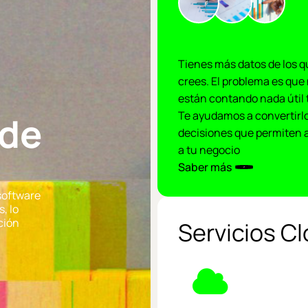
Tienes más datos de los q
crees. El problema es que 
están contando nada útil 
Te ayudamos a convertirl
 de
decisiones
que permiten 
a tu negocio
Saber más
software
, lo
ción
Servicios C