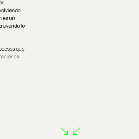
ás
 volviendo
n es un
truyendo lo
rocesos que
graciones