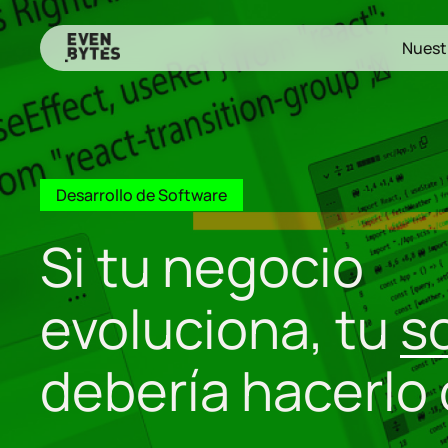
Skip
to
Nuest
main
content
Desarrollo de Software
Si tu negocio
evoluciona, tu
s
debería hacerlo