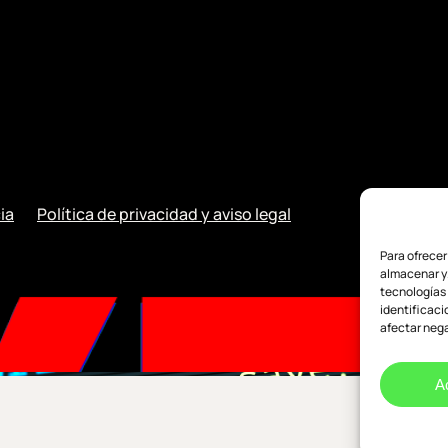
ia
Política de privacidad y aviso legal
Para ofrecer
almacenar y/
tecnologías
identificaci
afectar nega
A