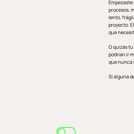
Empezaste c
procesos, m
lento, frág
proyecto. E
que necesit
O quizás tu
podrían ir 
que nunca 
Si alguna de