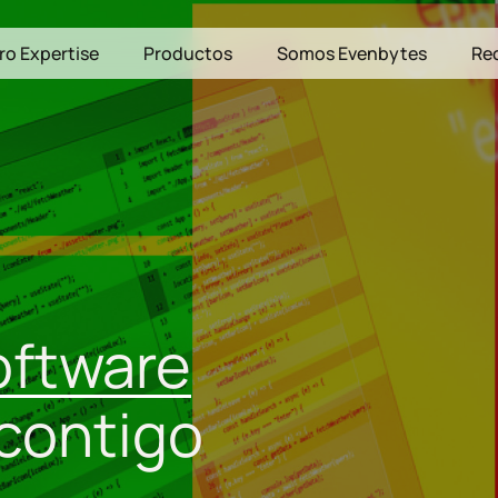
ro Expertise
Productos
Somos Evenbytes
Re
oftware
 contigo