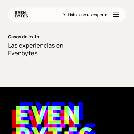
Skip
to
Menu
Habla con un experto
main
content
Casos de éxito
Las experiencias en
Evenbytes.