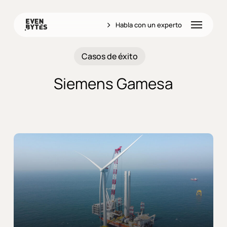
Skip
to
Menu
Habla con un experto
main
content
Casos de éxito
Siemens Gamesa