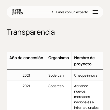
Skip
to
Menu
Habla con un experto
main
content
Transparencia
Año de concesión
Organismo
Nombre de
Can
proyecto
2021
Sodercan
Cheque innova
2021
Sodercan
Abriendo
nuevos
mercados
nacionales e
internacionales