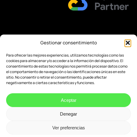
Gestionar consentimiento
Política de seguridad de la información
Transparencia
Política de privacidad y aviso legal
Para ofrecer las mejores experiencias, utilizamos tecnologías como las
Política de cookies
cookies para almacenar y/o acceder a la información del dispositivo. El
consentimiento de estas tecnologías nos permitirá procesar datos como
el comportamiento de navegación o las identificaciones únicas en este
sitio. No consentir o retirar el consentimiento, puede afectar
negativamente a ciertas características y funciones.
Aceptar
Denegar
Ver preferencias
© 2026 Evenbytes. Evolución Digital.