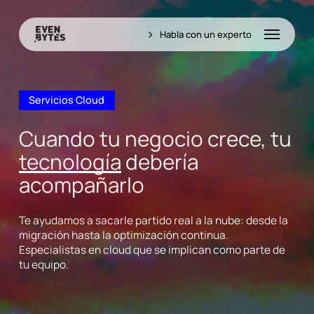
Skip
to
Menu
Habla con un experto
main
content
Servicios Cloud
Cuando tu negocio crece, tu
tecnología
debería
acompañarlo
Te ayudamos a sacarle partido real a la nube: desde la
migración hasta la optimización continua.
Especialistas en cloud que se implican como parte de
tu equipo.