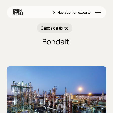
Skip
to
Menu
Habla con un experto
main
content
Casos de éxito
Bondalti