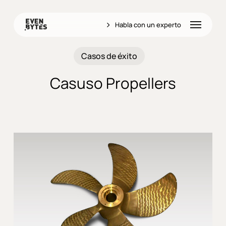
Skip
to
Menu
Habla con un experto
main
content
Casos de éxito
Casuso Propellers