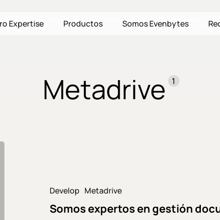
ro Expertise
Productos
Somos Evenbytes
Re
Metadrive
1
Somos
expertos
en
gestión
Develop
Metadrive
documental
Somos expertos en gestión doc
en