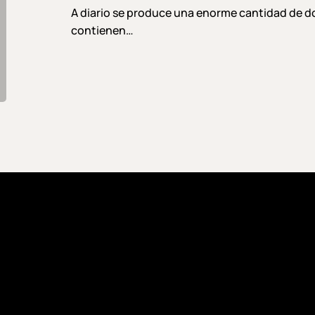
la
A diario se produce una enorme cantidad de 
nube
contienen…