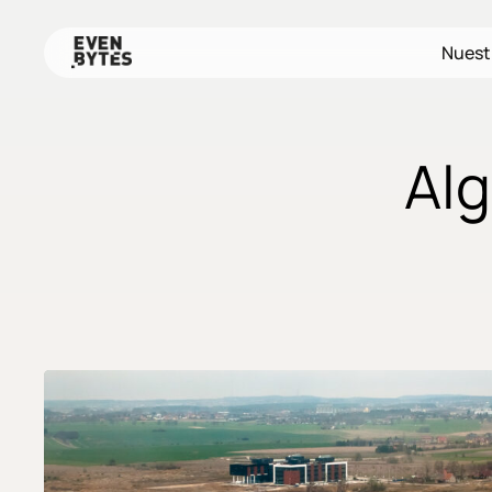
Skip
to
Nuest
main
content
Alg