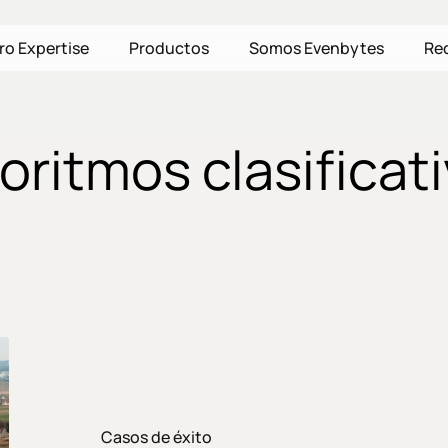
ro Expertise
Productos
Somos Evenbytes
Re
oritmos clasificat
Aeropuerto
Internacional
de
Gdansk
Casos de éxito
(Polonia)