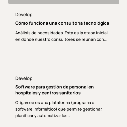
Cómo
funciona
Develop
una
Cómo funciona una consultoría tecnológica
consultoría
tecnológica
Análisis de necesidades Esta es la etapa inicial
en donde nuestro consultores se reúnen con…
Software
para
Develop
gestión
Software para gestión de personal en
de
hospitales y centros sanitarios
personal
Origamee es una plataforma (programa o
en
software informático) que permite gestionar,
hospitales
planificar y automatizar las…
y
centros