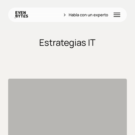
Skip
to
Menu
Habla con un experto
main
content
Estrategias IT