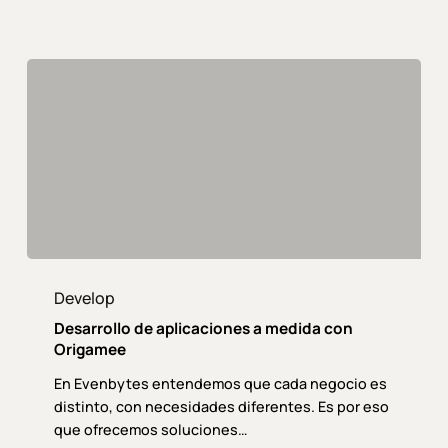
sanitarios
Desarrollo
de
Develop
aplicaciones
Desarrollo de aplicaciones a medida con
a
Origamee
medida
En Evenbytes entendemos que cada negocio es
con
distinto, con necesidades diferentes. Es por eso
Origamee
que ofrecemos soluciones…