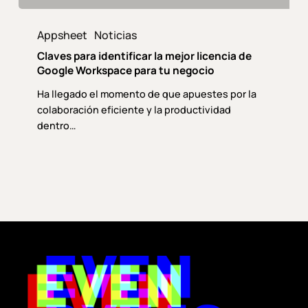
Claves
para
Appsheet
Noticias
identificar
Claves para identificar la mejor licencia de
la
Google Workspace para tu negocio
mejor
Ha llegado el momento de que apuestes por la
licencia
colaboración eficiente y la productividad
de
dentro…
Google
Workspace
para
tu
negocio