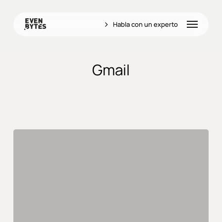
Skip
to
Menu
Habla con un experto
main
content
Gmail