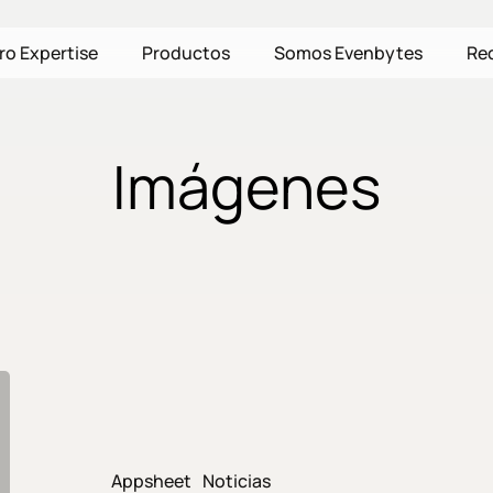
ro Expertise
Productos
Somos Evenbytes
Re
Imágenes
Ahora
puedes
editar
tus
Appsheet
Noticias
imágenes