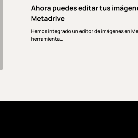
Ahora puedes editar tus imágen
desde
la
Metadrive
nube
con
Hemos integrado un editor de imágenes en Meta
Metadrive
herramienta…