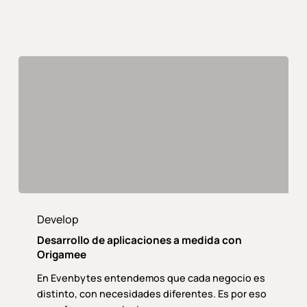
centros
sanitarios
Desarrollo
de
Develop
aplicaciones
Desarrollo de aplicaciones a medida con
a
Origamee
medida
En Evenbytes entendemos que cada negocio es
con
distinto, con necesidades diferentes. Es por eso
Origamee