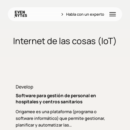
Skip
to
Menu
Habla con un experto
main
content
Internet de las cosas (IoT)
Software
para
Develop
gestión
Software para gestión de personal en
de
hospitales y centros sanitarios
personal
Origamee es una plataforma (programa o
en
software informático) que permite gestionar,
hospitales
planificar y automatizar las…
y