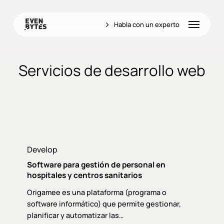
Skip
to
Menu
Habla con un experto
main
content
Servicios de desarrollo web
Software
para
Develop
gestión
Software para gestión de personal en
de
hospitales y centros sanitarios
personal
Origamee es una plataforma (programa o
en
software informático) que permite gestionar,
hospitales
planificar y automatizar las…
y