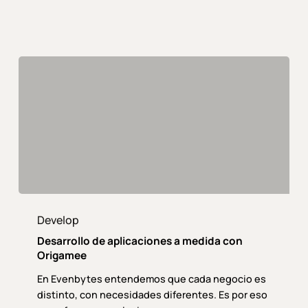
centros
sanitarios
Desarrollo
de
Develop
aplicaciones
Desarrollo de aplicaciones a medida con
a
Origamee
medida
En Evenbytes entendemos que cada negocio es
con
distinto, con necesidades diferentes. Es por eso
Origamee