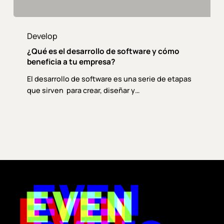
¿Qué
es
Develop
el
¿Qué es el desarrollo de software y cómo
desarrollo
beneficia a tu empresa?
de
El desarrollo de software es una serie de etapas
software
que sirven para crear, diseñar y…
y
cómo
beneficia
a
tu
empresa?