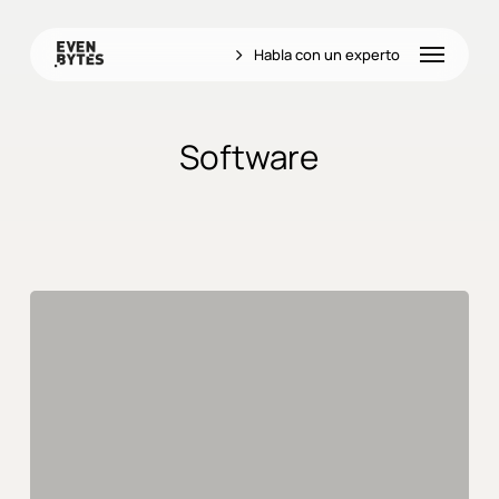
Skip
to
Menu
Habla con un experto
main
content
Software