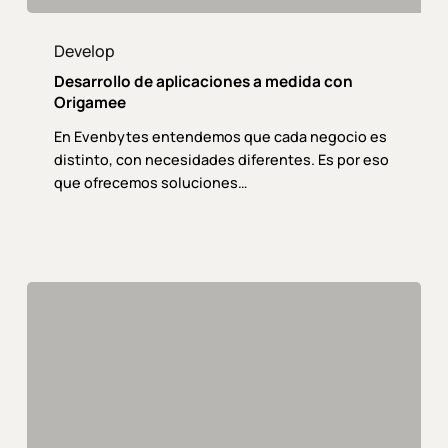
Desarrollo
de
Develop
aplicaciones
Desarrollo de aplicaciones a medida con
a
Origamee
medida
En Evenbytes entendemos que cada negocio es
con
distinto, con necesidades diferentes. Es por eso
Origamee
que ofrecemos soluciones…