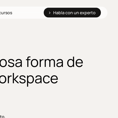
cursos
Habla con un experto
osa forma de
Workspace
to.