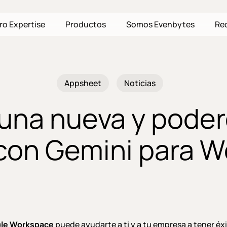
ro Expertise
Productos
Somos Evenbytes
Re
Appsheet
Noticias
una nueva y poder
 con Gemini para 
le Workspace
puede ayudarte a ti y a tu empresa a tener éxi