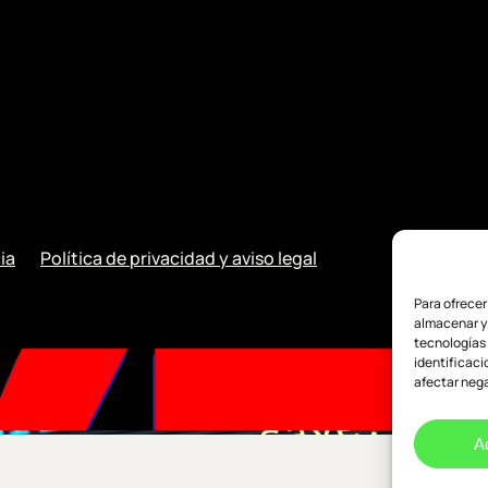
ia
Política de privacidad y aviso legal
Para ofrecer
almacenar y/
tecnologías
identificaci
afectar nega
A