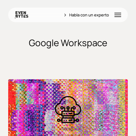
Skip
to
Menu
Habla con un experto
main
content
Google Workspace