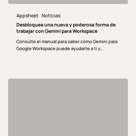
Desbloquea
una
Appsheet
Noticias
nueva
Desbloquea una nueva y poderosa forma de
y
trabajar con Gemini para Workspace
poderosa
Consulte el manual para saber cómo Gemini para
forma
Google Workspace puede ayudarte a ti y…
de
trabajar
con
Gemini
para
Workspace