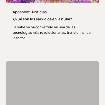
¿Qué
son
Appsheet
Noticias
los
¿Qué son los servicios en la nube?
servicios
en
La nube se ha convertido en una de las
la
tecnologías más revolucionarias, transformando
nube?
la forma…