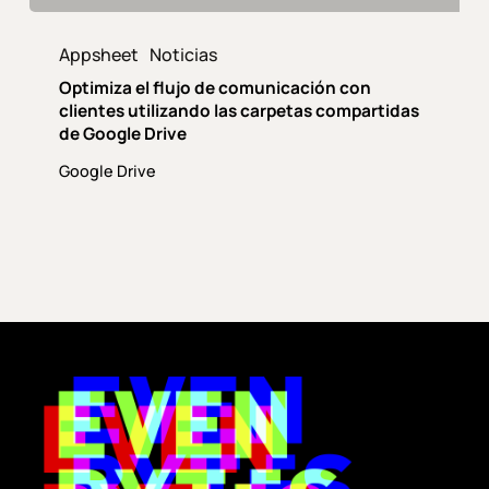
Optimiza
el
Appsheet
Noticias
flujo
Optimiza el flujo de comunicación con
de
clientes utilizando las carpetas compartidas
comunicación
de Google Drive
con
Google Drive
clientes
utilizando
las
carpetas
compartidas
de
Google
Drive