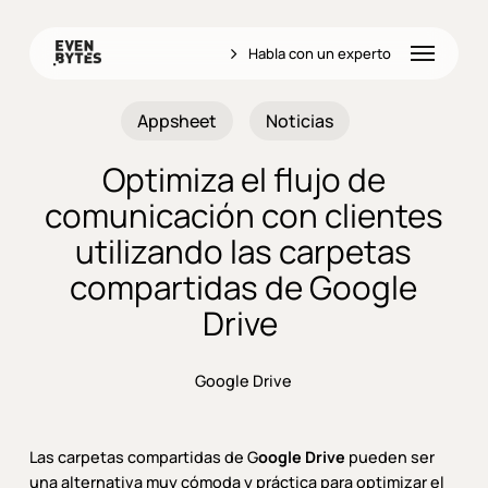
Skip
to
Menu
Habla con un experto
main
content
Appsheet
Noticias
Optimiza el flujo de
comunicación con clientes
utilizando las carpetas
compartidas de Google
Drive
Google Drive
Las carpetas compartidas de G
oogle Drive
pueden ser
una alternativa muy cómoda y práctica para optimizar el