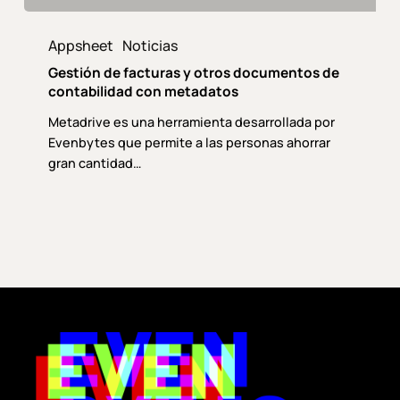
Gestión
de
Appsheet
Noticias
facturas
Gestión de facturas y otros documentos de
y
contabilidad con metadatos
otros
Metadrive es una herramienta desarrollada por
documentos
Evenbytes que permite a las personas ahorrar
de
gran cantidad…
contabilidad
con
metadatos