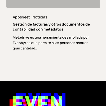
Gestión
de
Appsheet
Noticias
facturas
Gestión de facturas y otros documentos de
y
contabilidad con metadatos
otros
Metadrive es una herramienta desarrollada por
documentos
Evenbytes que permite a las personas ahorrar
de
gran cantidad…
contabilidad
con
metadatos