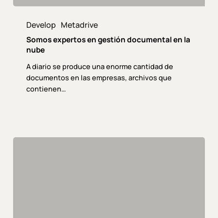
Somos
expertos
Develop
Metadrive
en
Somos expertos en gestión documental en la
gestión
nube
documental
A diario se produce una enorme cantidad de
en
documentos en las empresas, archivos que
la
contienen…
nube