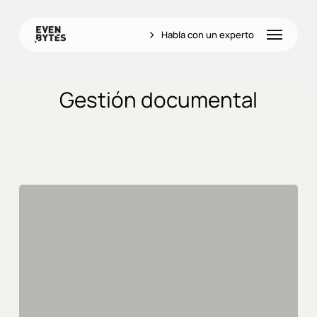
Skip
to
Menu
Habla con un experto
main
content
Gestión documental