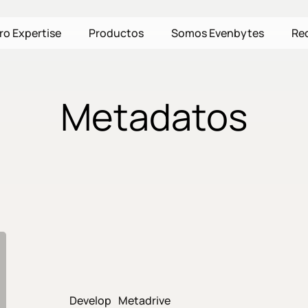
ro Expertise
Productos
Somos Evenbytes
Re
Metadatos
Somos
expertos
en
gestión
Develop
Metadrive
documental