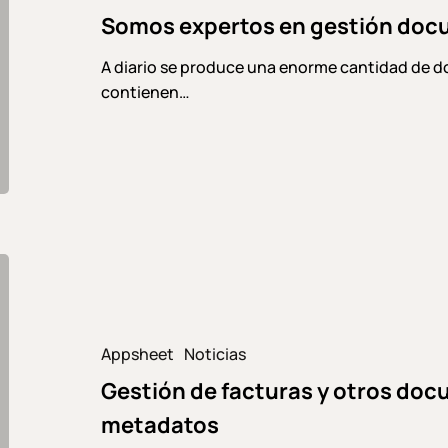
Somos expertos en gestión doc
en
la
A diario se produce una enorme cantidad de 
nube
contienen…
Gestión
de
facturas
y
Appsheet
Noticias
otros
Gestión de facturas y otros do
documentos
de
metadatos
contabilidad