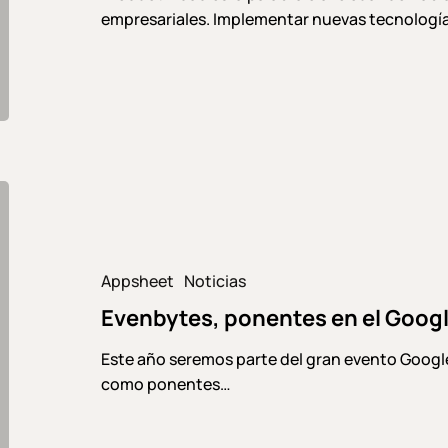
empresariales. Implementar nuevas tecnologí
Evenbytes,
ponentes
en
el
Appsheet
Noticias
Google
Evenbytes, ponentes en el Goog
Next
2021
Este año seremos parte del gran evento Googl
como ponentes…