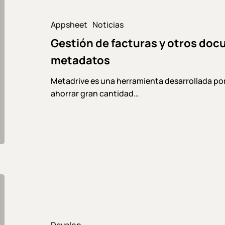
facturas
y
Appsheet
Noticias
otros
Gestión de facturas y otros do
documentos
de
metadatos
contabilidad
con
Metadrive es una herramienta desarrollada po
metadatos
ahorrar gran cantidad…
Transforma
tu
negocio
en
Develop