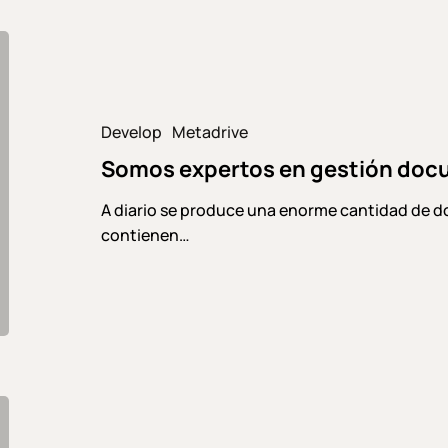
Somos
expertos
en
gestión
Develop
Metadrive
documental
Somos expertos en gestión doc
en
la
A diario se produce una enorme cantidad de 
nube
contienen…
Gestión
de