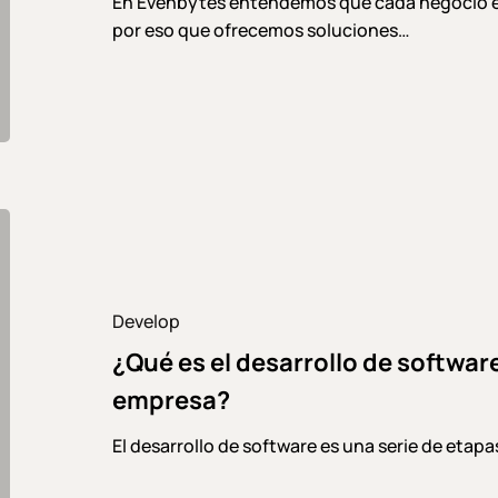
En Evenbytes entendemos que cada negocio es 
por eso que ofrecemos soluciones…
¿Qué
es
el
desarrollo
Develop
de
¿Qué es el desarrollo de softwar
software
y
empresa?
cómo
beneficia
El desarrollo de software es una serie de etapa
a