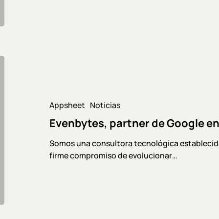
tu
empresa?
Evenbytes,
partner
de
Google
Appsheet
Noticias
en
Evenbytes, partner de Google e
Cantabria
Somos una consultora tecnológica establecida
firme compromiso de evolucionar…