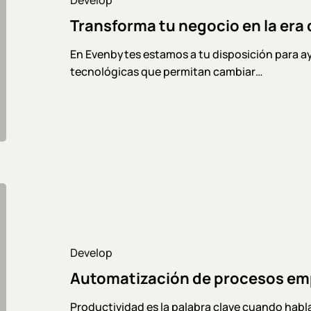
la
Transforma tu negocio en la era 
era
digital
En Evenbytes estamos a tu disposición para a
tecnológicas que permitan cambiar…
Automatización
de
procesos
empresariales
Develop
Automatización de procesos em
Productividad es la palabra clave cuando ha