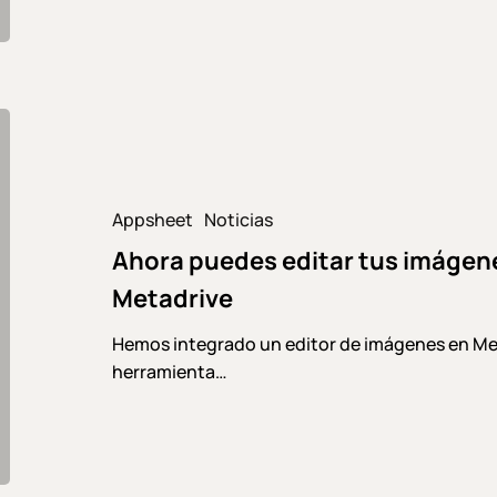
Ahora
puedes
editar
tus
Appsheet
Noticias
imágenes
Ahora puedes editar tus imágen
desde
la
Metadrive
nube
con
Hemos integrado un editor de imágenes en Meta
Metadrive
herramienta…