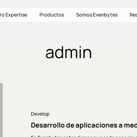
ro Expertise
Productos
Somos Evenbytes
Re
admin
Desarrollo
de
aplicaciones
a
Develop
medida
Desarrollo de aplicaciones a m
con
Origamee