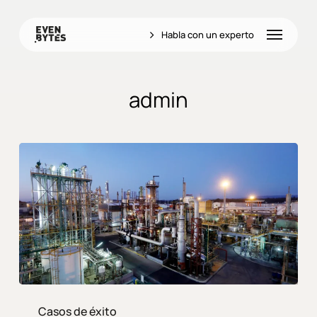
Skip
to
Menu
Habla con un experto
main
content
admin
Bondalti
Casos de éxito